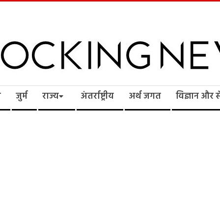
cking
ि
जुर्म
राज्य
अंतर्राष्ट्रीय
अर्थ जगत
विज्ञान और 
ws