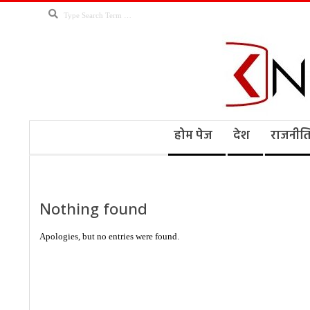
Skip
Search
to
content
Kno
Secondary
होम पेज
देश
राजनीत
Navigation
Menu
Ne
Nothing found
Apologies, but no entries were found.