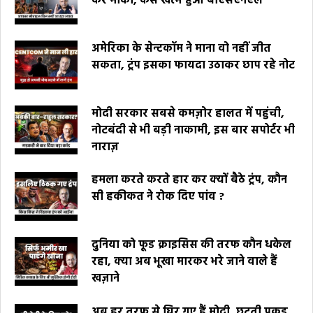
कर मौका, कैसे खत्म हुआ बीएसएनएल
अमेरिका के सेन्टकॉम ने माना वो नहीं जीत
सकता, ट्रंप इसका फायदा उठाकर छाप रहे नोट
मोदी सरकार सबसे कमज़ोर हालत में पहुंची,
नोटबंदी से भी बड़ी नाकामी, इस बार सपोर्टर भी
नाराज़
हमला करते करते हार कर क्यों बैठे ट्रंप, कौन
सी हकीकत ने रोक दिए पांव ?
दुनिया को फूड क्राइसिस की तरफ कौन धकेल
रहा, क्या अब भूखा मारकर भरे जाने वाले हैं
खज़ाने
अब हर तरफ से घिर गए हैं मोदी, छूटती पकड़