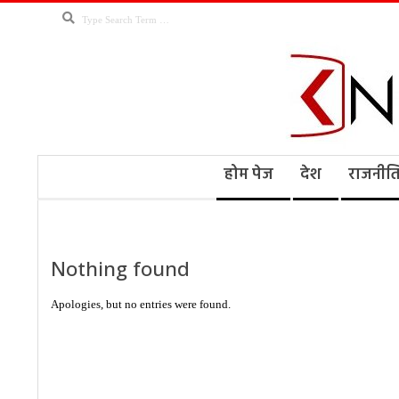
Skip
Search
to
content
Kno
Secondary
होम पेज
देश
राजनीत
Navigation
Menu
Ne
Nothing found
Apologies, but no entries were found.