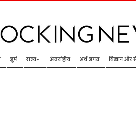
cking
ि
जुर्म
राज्य
अंतर्राष्ट्रीय
अर्थ जगत
विज्ञान और 
ws