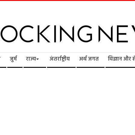
cking
ि
जुर्म
राज्य
अंतर्राष्ट्रीय
अर्थ जगत
विज्ञान और 
ws