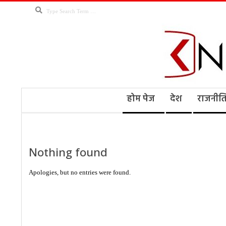
Skip
Search
to
content
Kno
Secondary
होम पेज
देश
राजनीत
Navigation
Menu
Ne
Nothing found
Apologies, but no entries were found.