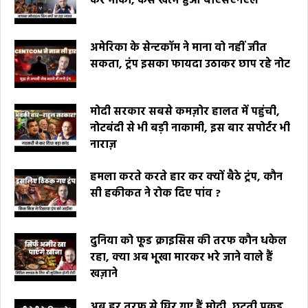
कर मौका, कैसे खत्म हुआ बीएसएनएल
अमेरिका के सेन्टकॉम ने माना वो नहीं जीत
सकता, ट्रंप इसका फायदा उठाकर छाप रहे नोट
मोदी सरकार सबसे कमज़ोर हालत में पहुंची,
नोटबंदी से भी बड़ी नाकामी, इस बार सपोर्टर भी
नाराज़
हमला करते करते हार कर क्यों बैठे ट्रंप, कौन
सी हकीकत ने रोक दिए पांव ?
दुनिया को फूड क्राइसिस की तरफ कौन धकेल
रहा, क्या अब भूखा मारकर भरे जाने वाले हैं
खज़ाने
अब हर तरफ से घिर गए हैं मोदी, छूटती पकड़