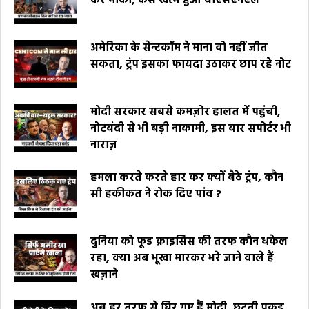
कर मौका, कैसे खत्म हुआ बीएसएनएल
अमेरिका के सेन्टकॉम ने माना वो नहीं जीत
सकता, ट्रंप इसका फायदा उठाकर छाप रहे नोट
मोदी सरकार सबसे कमज़ोर हालत में पहुंची,
नोटबंदी से भी बड़ी नाकामी, इस बार सपोर्टर भी
नाराज़
हमला करते करते हार कर क्यों बैठे ट्रंप, कौन
सी हकीकत ने रोक दिए पांव ?
दुनिया को फूड क्राइसिस की तरफ कौन धकेल
रहा, क्या अब भूखा मारकर भरे जाने वाले हैं
खज़ाने
अब हर तरफ से घिर गए हैं मोदी, छूटती पकड़