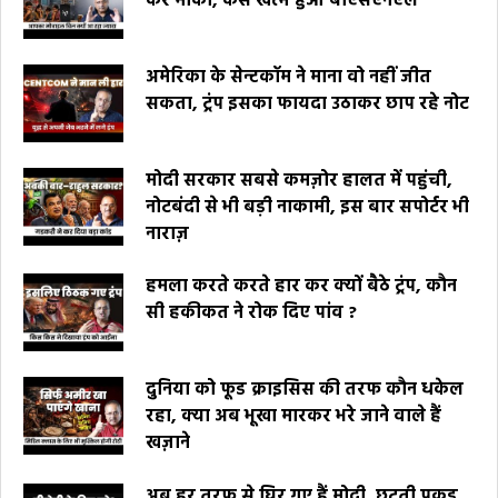
कर मौका, कैसे खत्म हुआ बीएसएनएल
अमेरिका के सेन्टकॉम ने माना वो नहीं जीत
सकता, ट्रंप इसका फायदा उठाकर छाप रहे नोट
मोदी सरकार सबसे कमज़ोर हालत में पहुंची,
नोटबंदी से भी बड़ी नाकामी, इस बार सपोर्टर भी
नाराज़
हमला करते करते हार कर क्यों बैठे ट्रंप, कौन
सी हकीकत ने रोक दिए पांव ?
दुनिया को फूड क्राइसिस की तरफ कौन धकेल
रहा, क्या अब भूखा मारकर भरे जाने वाले हैं
खज़ाने
अब हर तरफ से घिर गए हैं मोदी, छूटती पकड़