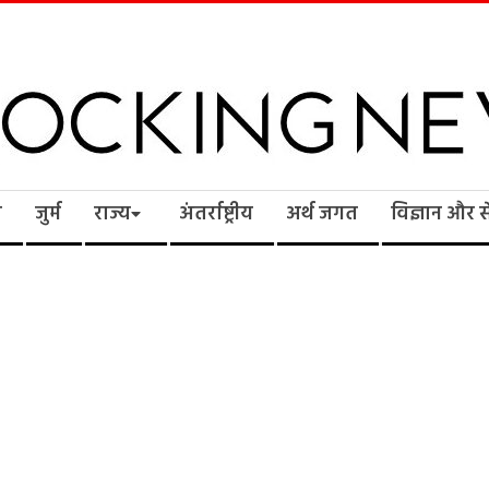
cking
ि
जुर्म
राज्य
अंतर्राष्ट्रीय
अर्थ जगत
विज्ञान और 
ws