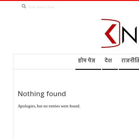
Skip
Search
to
content
Kno
Secondary
होम पेज
देश
राजनीत
Navigation
Menu
Ne
Nothing found
Apologies, but no entries were found.