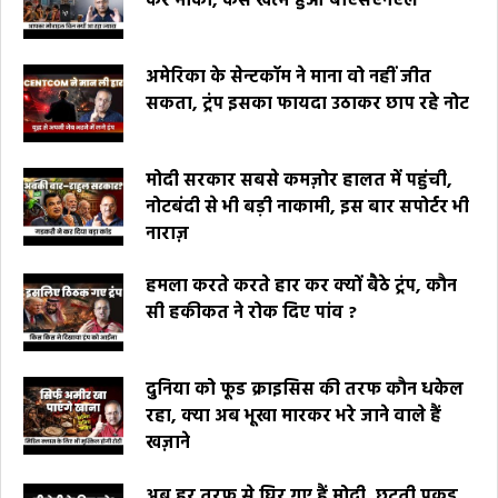
कर मौका, कैसे खत्म हुआ बीएसएनएल
अमेरिका के सेन्टकॉम ने माना वो नहीं जीत
सकता, ट्रंप इसका फायदा उठाकर छाप रहे नोट
मोदी सरकार सबसे कमज़ोर हालत में पहुंची,
नोटबंदी से भी बड़ी नाकामी, इस बार सपोर्टर भी
नाराज़
हमला करते करते हार कर क्यों बैठे ट्रंप, कौन
सी हकीकत ने रोक दिए पांव ?
दुनिया को फूड क्राइसिस की तरफ कौन धकेल
रहा, क्या अब भूखा मारकर भरे जाने वाले हैं
खज़ाने
अब हर तरफ से घिर गए हैं मोदी, छूटती पकड़