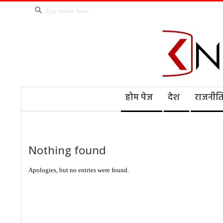
Skip
Search
to
content
Kno
Secondary
होम पेज
देश
राजनीत
Navigation
Menu
Ne
Nothing found
Apologies, but no entries were found.