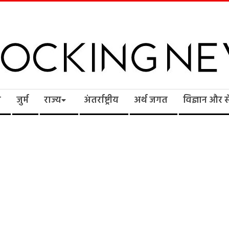
cking
ि
जुर्म
राज्य
अंतर्राष्ट्रीय
अर्थ जगत
विज्ञान और 
ws