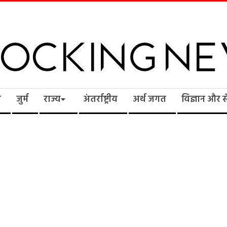
cking
ि
जुर्म
राज्य
अंतर्राष्ट्रीय
अर्थ जगत
विज्ञान और 
ws