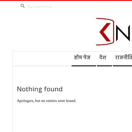
Skip
Search
to
content
Kno
Secondary
होम पेज
देश
राजनीत
Navigation
Menu
Ne
Nothing found
Apologies, but no entries were found.