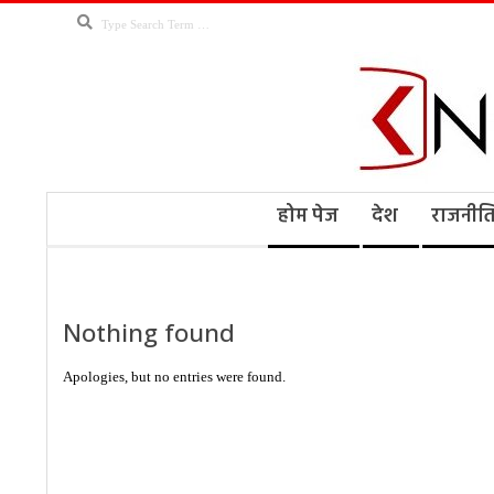
Skip
Search
to
content
Kno
Secondary
होम पेज
देश
राजनीत
Navigation
Menu
Ne
Nothing found
Apologies, but no entries were found.