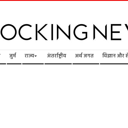
cking
ि
जुर्म
राज्य
अंतर्राष्ट्रीय
अर्थ जगत
विज्ञान और 
ws