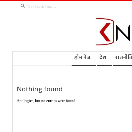
Skip
Search
to
content
Kno
Secondary
होम पेज
देश
राजनीत
Navigation
Menu
Ne
Nothing found
Apologies, but no entries were found.