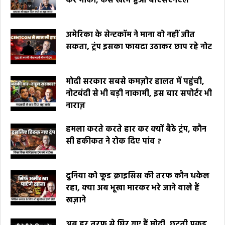
कर मौका, कैसे खत्म हुआ बीएसएनएल
अमेरिका के सेन्टकॉम ने माना वो नहीं जीत
सकता, ट्रंप इसका फायदा उठाकर छाप रहे नोट
मोदी सरकार सबसे कमज़ोर हालत में पहुंची,
नोटबंदी से भी बड़ी नाकामी, इस बार सपोर्टर भी
नाराज़
हमला करते करते हार कर क्यों बैठे ट्रंप, कौन
सी हकीकत ने रोक दिए पांव ?
दुनिया को फूड क्राइसिस की तरफ कौन धकेल
रहा, क्या अब भूखा मारकर भरे जाने वाले हैं
खज़ाने
अब हर तरफ से घिर गए हैं मोदी, छूटती पकड़