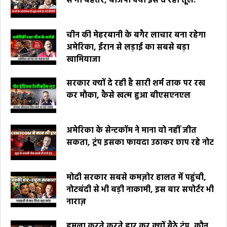
से भी बेहतर, बीजेपी क्यों इसे दे रही तूल.
चीन की मेहरबानी के बगैर लाचार बना रहेगा
अमेरिका, ईरान से लड़ाई का सबसे बड़ा
खामियाजा
सरकार क्यों दे रही है सारी शर्म ताक पर रख
कर मौका, कैसे खत्म हुआ बीएसएनएल
अमेरिका के सेन्टकॉम ने माना वो नहीं जीत
सकता, ट्रंप इसका फायदा उठाकर छाप रहे नोट
मोदी सरकार सबसे कमज़ोर हालत में पहुंची,
नोटबंदी से भी बड़ी नाकामी, इस बार सपोर्टर भी
नाराज़
हमला करते करते हार कर क्यों बैठे ट्रंप, कौन