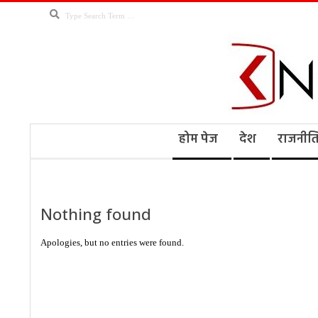
Skip
Search
to
content
Kno
Secondary
होम पेज
देश
राजनीत
Navigation
Menu
Ne
Nothing found
Apologies, but no entries were found.