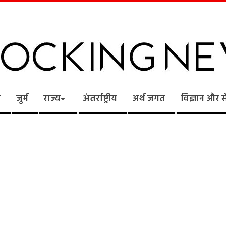
cking
ि
जुर्म
राज्य
अंतर्राष्ट्रीय
अर्थ जगत
विज्ञान और 
ws