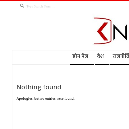
Skip
Search
to
content
Kno
Secondary
होम पेज
देश
राजनीत
Navigation
Menu
Ne
Nothing found
Apologies, but no entries were found.