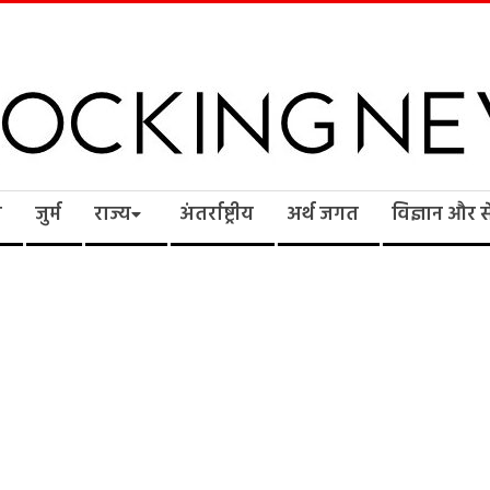
cking
ि
जुर्म
राज्य
अंतर्राष्ट्रीय
अर्थ जगत
विज्ञान और 
ws