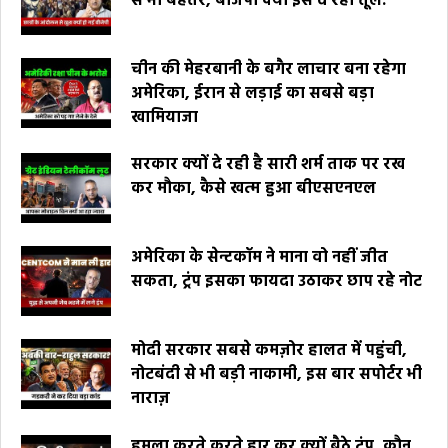
से भी बेहतर, बीजेपी क्यों इसे दे रही तूल.
चीन की मेहरबानी के बगैर लाचार बना रहेगा
अमेरिका, ईरान से लड़ाई का सबसे बड़ा
खामियाजा
सरकार क्यों दे रही है सारी शर्म ताक पर रख
कर मौका, कैसे खत्म हुआ बीएसएनएल
अमेरिका के सेन्टकॉम ने माना वो नहीं जीत
सकता, ट्रंप इसका फायदा उठाकर छाप रहे नोट
मोदी सरकार सबसे कमज़ोर हालत में पहुंची,
नोटबंदी से भी बड़ी नाकामी, इस बार सपोर्टर भी
नाराज़
हमला करते करते हार कर क्यों बैठे ट्रंप, कौन