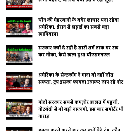
से भी बेहतर, बीजेपी क्यों इसे दे रही तूल.
चीन की मेहरबानी के बगैर लाचार बना रहेगा
अमेरिका, ईरान से लड़ाई का सबसे बड़ा
खामियाजा
सरकार क्यों दे रही है सारी शर्म ताक पर रख
कर मौका, कैसे खत्म हुआ बीएसएनएल
अमेरिका के सेन्टकॉम ने माना वो नहीं जीत
सकता, ट्रंप इसका फायदा उठाकर छाप रहे नोट
मोदी सरकार सबसे कमज़ोर हालत में पहुंची,
नोटबंदी से भी बड़ी नाकामी, इस बार सपोर्टर भी
नाराज़
हमला करते करते हार कर क्यों बैठे ट्रंप, कौन