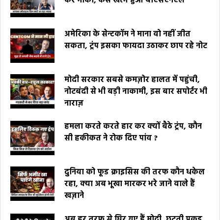
कर मौका, कैसे खत्म हुआ बीएसएनएल
अमेरिका के सेन्टकॉम ने माना वो नहीं जीत
सकता, ट्रंप इसका फायदा उठाकर छाप रहे नोट
मोदी सरकार सबसे कमज़ोर हालत में पहुंची,
नोटबंदी से भी बड़ी नाकामी, इस बार सपोर्टर भी
नाराज़
हमला करते करते हार कर क्यों बैठे ट्रंप, कौन
सी हकीकत ने रोक दिए पांव ?
दुनिया को फूड क्राइसिस की तरफ कौन धकेल
रहा, क्या अब भूखा मारकर भरे जाने वाले हैं
खज़ाने
अब हर तरफ से घिर गए हैं मोदी, छूटती पकड़