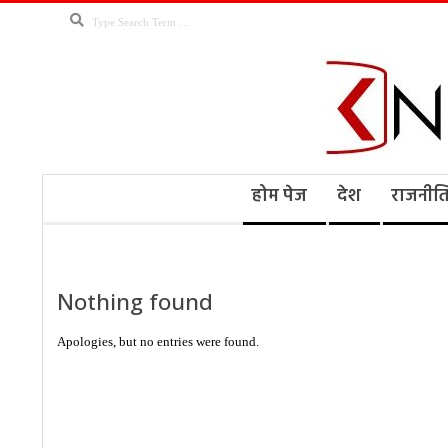
Skip
Search
to
content
Kno
Secondary
होम पेज
देश
राजनीत
Navigation
Menu
Ne
Nothing found
Apologies, but no entries were found.