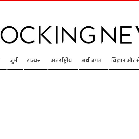
cking
ि
जुर्म
राज्य
अंतर्राष्ट्रीय
अर्थ जगत
विज्ञान और 
ws