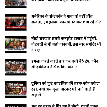
कर मौका, कैसे खत्म हुआ बीएसएनएल
अमेरिका के सेन्टकॉम ने माना वो नहीं जीत
सकता, ट्रंप इसका फायदा उठाकर छाप रहे नोट
मोदी सरकार सबसे कमज़ोर हालत में पहुंची,
नोटबंदी से भी बड़ी नाकामी, इस बार सपोर्टर भी
नाराज़
हमला करते करते हार कर क्यों बैठे ट्रंप, कौन
सी हकीकत ने रोक दिए पांव ?
दुनिया को फूड क्राइसिस की तरफ कौन धकेल
रहा, क्या अब भूखा मारकर भरे जाने वाले हैं
खज़ाने
अब हर तरफ से घिर गए हैं मोदी, छूटती पकड़