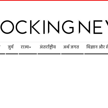
cking
ि
जुर्म
राज्य
अंतर्राष्ट्रीय
अर्थ जगत
विज्ञान और 
ws