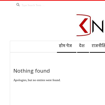
Skip
Search
to
content
Kno
Secondary
होम पेज
देश
राजनीत
Navigation
Menu
Ne
Nothing found
Apologies, but no entries were found.