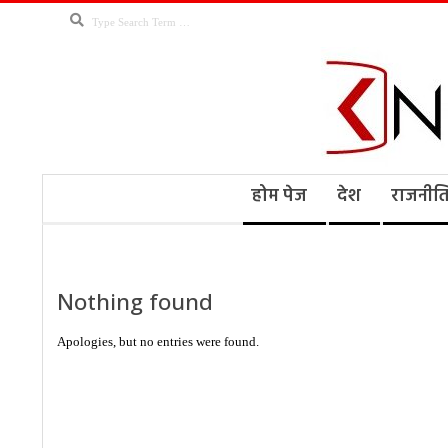
Skip
Search
to
content
Kno
Secondary
होम पेज
देश
राजनीत
Navigation
Menu
Ne
Nothing found
Apologies, but no entries were found.