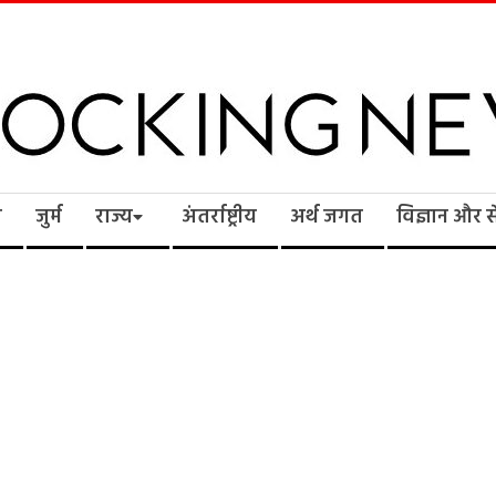
cking
ि
जुर्म
राज्य
अंतर्राष्ट्रीय
अर्थ जगत
विज्ञान और 
ws