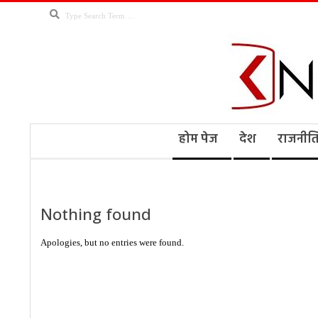
Skip
Search
to
content
Kno
Secondary
होम पेज
देश
राजनीत
Navigation
Menu
Ne
Nothing found
Apologies, but no entries were found.