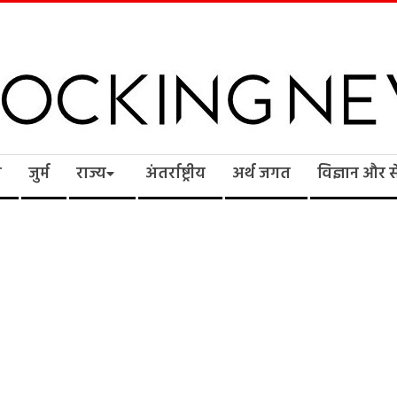
cking
ि
जुर्म
राज्य
अंतर्राष्ट्रीय
अर्थ जगत
विज्ञान और 
ws