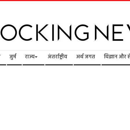
cking
ि
जुर्म
राज्य
अंतर्राष्ट्रीय
अर्थ जगत
विज्ञान और 
ws