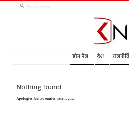
Skip
Search
to
content
Kno
Secondary
होम पेज
देश
राजनीत
Navigation
Menu
Ne
Nothing found
Apologies, but no entries were found.