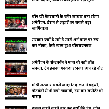
से भी बेहतर, बीजेपी क्यों इसे दे रही तूल.
चीन की मेहरबानी के बगैर लाचार बना रहेगा
अमेरिका, ईरान से लड़ाई का सबसे बड़ा
खामियाजा
सरकार क्यों दे रही है सारी शर्म ताक पर रख
कर मौका, कैसे खत्म हुआ बीएसएनएल
अमेरिका के सेन्टकॉम ने माना वो नहीं जीत
सकता, ट्रंप इसका फायदा उठाकर छाप रहे नोट
मोदी सरकार सबसे कमज़ोर हालत में पहुंची,
नोटबंदी से भी बड़ी नाकामी, इस बार सपोर्टर भी
नाराज़
हमला करते करते हार कर क्यों बैठे ट्रंप, कौन