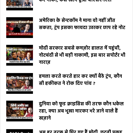
कर मौका, कैसे खत्म हुआ बीएसएनएल
अमेरिका के सेन्टकॉम ने माना वो नहीं जीत
सकता, ट्रंप इसका फायदा उठाकर छाप रहे नोट
मोदी सरकार सबसे कमज़ोर हालत में पहुंची,
नोटबंदी से भी बड़ी नाकामी, इस बार सपोर्टर भी
नाराज़
हमला करते करते हार कर क्यों बैठे ट्रंप, कौन
सी हकीकत ने रोक दिए पांव ?
दुनिया को फूड क्राइसिस की तरफ कौन धकेल
रहा, क्या अब भूखा मारकर भरे जाने वाले हैं
खज़ाने
अब हर तरफ से घिर गए हैं मोदी, छूटती पकड़