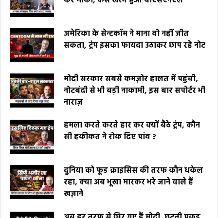
कर मौका, कैसे खत्म हुआ बीएसएनएल
अमेरिका के सेन्टकॉम ने माना वो नहीं जीत
सकता, ट्रंप इसका फायदा उठाकर छाप रहे नोट
मोदी सरकार सबसे कमज़ोर हालत में पहुंची,
नोटबंदी से भी बड़ी नाकामी, इस बार सपोर्टर भी
नाराज़
हमला करते करते हार कर क्यों बैठे ट्रंप, कौन
सी हकीकत ने रोक दिए पांव ?
दुनिया को फूड क्राइसिस की तरफ कौन धकेल
रहा, क्या अब भूखा मारकर भरे जाने वाले हैं
खज़ाने
अब हर तरफ से घिर गए हैं मोदी, छूटती पकड़