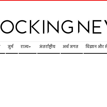
cking
ि
जुर्म
राज्य
अंतर्राष्ट्रीय
अर्थ जगत
विज्ञान और 
ws