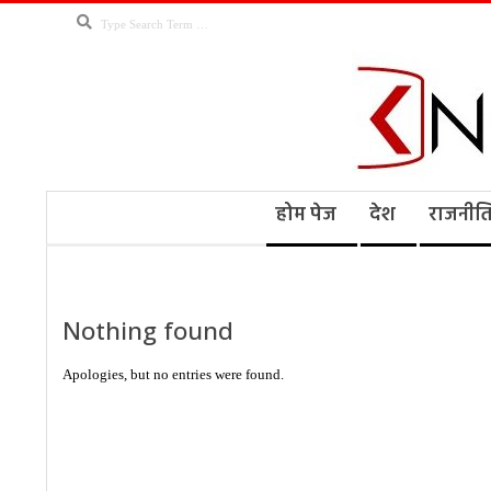
Skip
Search
to
content
Kno
Secondary
होम पेज
देश
राजनीत
Navigation
Menu
Ne
Nothing found
Apologies, but no entries were found.