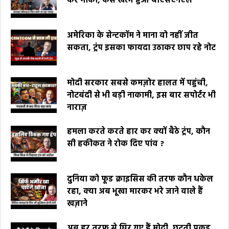
कर मौका, कैसे खत्म हुआ बीएसएनएल
अमेरिका के सेन्टकॉम ने माना वो नहीं जीत
सकता, ट्रंप इसका फायदा उठाकर छाप रहे नोट
मोदी सरकार सबसे कमज़ोर हालत में पहुंची,
नोटबंदी से भी बड़ी नाकामी, इस बार सपोर्टर भी
नाराज़
हमला करते करते हार कर क्यों बैठे ट्रंप, कौन
सी हकीकत ने रोक दिए पांव ?
दुनिया को फूड क्राइसिस की तरफ कौन धकेल
रहा, क्या अब भूखा मारकर भरे जाने वाले हैं
खज़ाने
अब हर तरफ से घिर गए हैं मोदी, छूटती पकड़