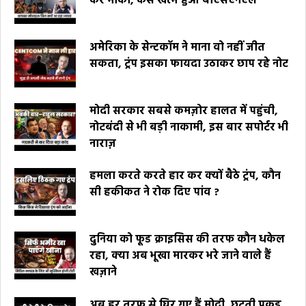
कर मौका, कैसे खत्म हुआ बीएसएनएल
अमेरिका के सेन्टकॉम ने माना वो नहीं जीत
सकता, ट्रंप इसका फायदा उठाकर छाप रहे नोट
मोदी सरकार सबसे कमज़ोर हालत में पहुंची,
नोटबंदी से भी बड़ी नाकामी, इस बार सपोर्टर भी
नाराज़
हमला करते करते हार कर क्यों बैठे ट्रंप, कौन
सी हकीकत ने रोक दिए पांव ?
दुनिया को फूड क्राइसिस की तरफ कौन धकेल
रहा, क्या अब भूखा मारकर भरे जाने वाले हैं
खज़ाने
अब हर तरफ से घिर गए हैं मोदी, छूटती पकड़