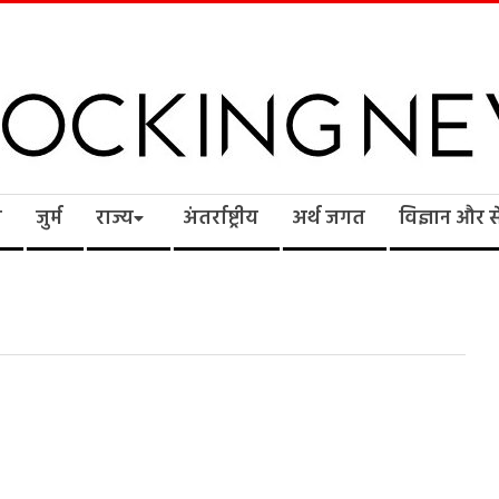
cking
ि
जुर्म
राज्य
अंतर्राष्ट्रीय
अर्थ जगत
विज्ञान और 
ws