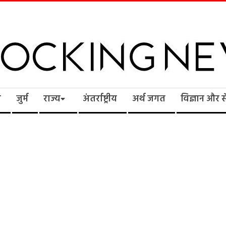
cking
ि
जुर्म
राज्य
अंतर्राष्ट्रीय
अर्थ जगत
विज्ञान और 
ws