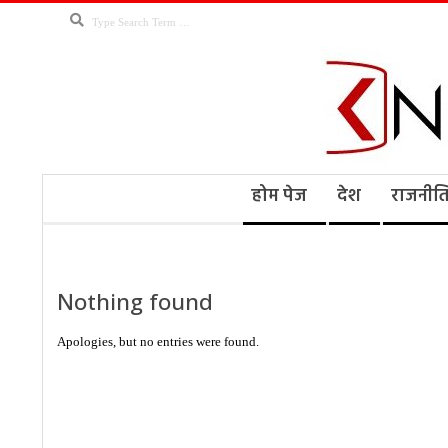
Skip
Search
to
content
Kno
Secondary
होम पेज
देश
राजनीत
Navigation
Menu
Ne
Nothing found
Apologies, but no entries were found.