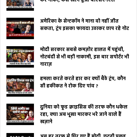
कर मौका, कैसे खत्म हुआ बीएसएनएल
अमेरिका के सेन्टकॉम ने माना वो नहीं जीत
सकता, ट्रंप इसका फायदा उठाकर छाप रहे नोट
मोदी सरकार सबसे कमज़ोर हालत में पहुंची,
नोटबंदी से भी बड़ी नाकामी, इस बार सपोर्टर भी
नाराज़
हमला करते करते हार कर क्यों बैठे ट्रंप, कौन
सी हकीकत ने रोक दिए पांव ?
दुनिया को फूड क्राइसिस की तरफ कौन धकेल
रहा, क्या अब भूखा मारकर भरे जाने वाले हैं
खज़ाने
अब हर तरफ से घिर गए हैं मोदी, छूटती पकड़