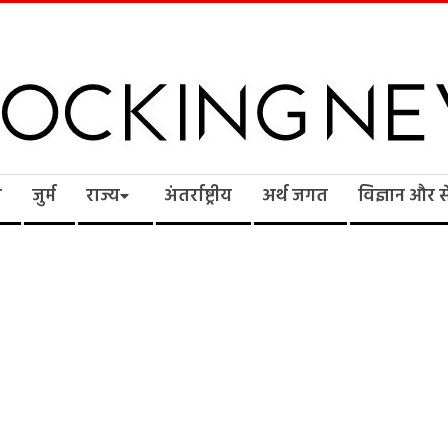
cking
ि
जुर्म
राज्य
अंतर्राष्ट्रीय
अर्थ जगत
विज्ञान और 
ws