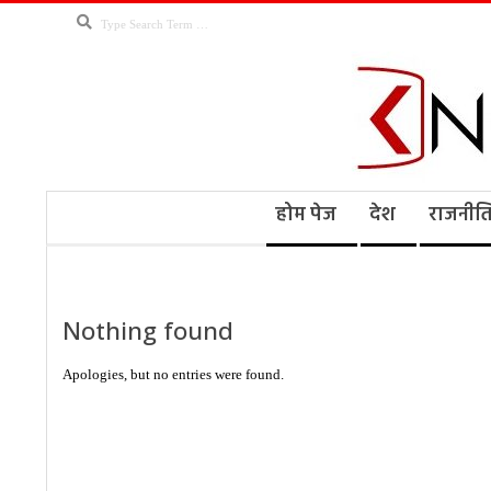
Skip
Search
to
content
Kno
Secondary
होम पेज
देश
राजनीत
Navigation
Menu
Ne
Nothing found
Apologies, but no entries were found.