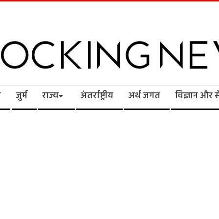
cking
ि
जुर्म
राज्य
अंतर्राष्ट्रीय
अर्थ जगत
विज्ञान और 
ws