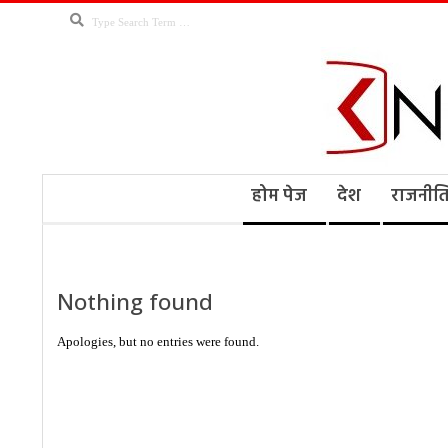
Skip
Search
to
content
Kno
Secondary
होम पेज
देश
राजनीत
Navigation
Menu
Ne
Nothing found
Apologies, but no entries were found.