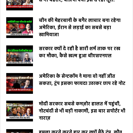
से भी बेहतर, बीजेपी क्यों इसे दे रही तूल.
चीन की मेहरबानी के बगैर लाचार बना रहेगा
अमेरिका, ईरान से लड़ाई का सबसे बड़ा
खामियाजा
सरकार क्यों दे रही है सारी शर्म ताक पर रख
कर मौका, कैसे खत्म हुआ बीएसएनएल
अमेरिका के सेन्टकॉम ने माना वो नहीं जीत
सकता, ट्रंप इसका फायदा उठाकर छाप रहे नोट
मोदी सरकार सबसे कमज़ोर हालत में पहुंची,
नोटबंदी से भी बड़ी नाकामी, इस बार सपोर्टर भी
नाराज़
हमला करते करते हार कर क्यों बैठे ट्रंप, कौन