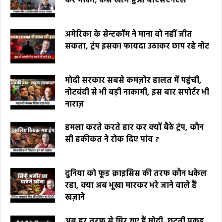
कर मौका, कैसे खत्म हुआ बीएसएनएल
अमेरिका के सेन्टकॉम ने माना वो नहीं जीत
सकता, ट्रंप इसका फायदा उठाकर छाप रहे नोट
मोदी सरकार सबसे कमज़ोर हालत में पहुंची,
नोटबंदी से भी बड़ी नाकामी, इस बार सपोर्टर भी
नाराज़
हमला करते करते हार कर क्यों बैठे ट्रंप, कौन
सी हकीकत ने रोक दिए पांव ?
दुनिया को फूड क्राइसिस की तरफ कौन धकेल
रहा, क्या अब भूखा मारकर भरे जाने वाले हैं
खज़ाने
अब हर तरफ से घिर गए हैं मोदी, छूटती पकड़