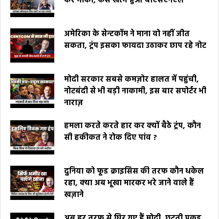
कर मौका, कैसे खत्म हुआ बीएसएनएल
अमेरिका के सेन्टकॉम ने माना वो नहीं जीत
सकता, ट्रंप इसका फायदा उठाकर छाप रहे नोट
मोदी सरकार सबसे कमज़ोर हालत में पहुंची,
नोटबंदी से भी बड़ी नाकामी, इस बार सपोर्टर भी
नाराज़
हमला करते करते हार कर क्यों बैठे ट्रंप, कौन
सी हकीकत ने रोक दिए पांव ?
दुनिया को फूड क्राइसिस की तरफ कौन धकेल
रहा, क्या अब भूखा मारकर भरे जाने वाले हैं
खज़ाने
अब हर तरफ से घिर गए हैं मोदी, छूटती पकड़