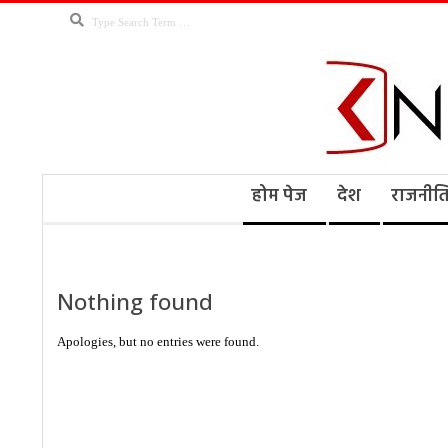
Skip
Search
to
content
Kno
Secondary
होम पेज
देश
राजनीत
Navigation
Menu
Ne
Nothing found
Apologies, but no entries were found.