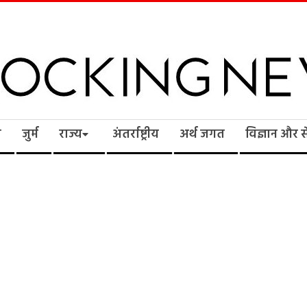
cking
ि
जुर्म
राज्य
अंतर्राष्ट्रीय
अर्थ जगत
विज्ञान और 
ws