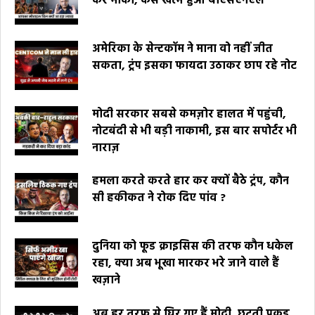
कर मौका, कैसे खत्म हुआ बीएसएनएल
अमेरिका के सेन्टकॉम ने माना वो नहीं जीत
सकता, ट्रंप इसका फायदा उठाकर छाप रहे नोट
मोदी सरकार सबसे कमज़ोर हालत में पहुंची,
नोटबंदी से भी बड़ी नाकामी, इस बार सपोर्टर भी
नाराज़
हमला करते करते हार कर क्यों बैठे ट्रंप, कौन
सी हकीकत ने रोक दिए पांव ?
दुनिया को फूड क्राइसिस की तरफ कौन धकेल
रहा, क्या अब भूखा मारकर भरे जाने वाले हैं
खज़ाने
अब हर तरफ से घिर गए हैं मोदी, छूटती पकड़