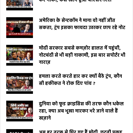
कर मौका, कैसे खत्म हुआ बीएसएनएल
अमेरिका के सेन्टकॉम ने माना वो नहीं जीत
सकता, ट्रंप इसका फायदा उठाकर छाप रहे नोट
मोदी सरकार सबसे कमज़ोर हालत में पहुंची,
नोटबंदी से भी बड़ी नाकामी, इस बार सपोर्टर भी
नाराज़
हमला करते करते हार कर क्यों बैठे ट्रंप, कौन
सी हकीकत ने रोक दिए पांव ?
दुनिया को फूड क्राइसिस की तरफ कौन धकेल
रहा, क्या अब भूखा मारकर भरे जाने वाले हैं
खज़ाने
अब हर तरफ से घिर गए हैं मोदी, छूटती पकड़