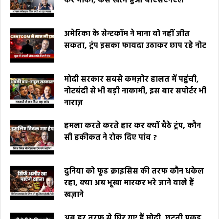
कर मौका, कैसे खत्म हुआ बीएसएनएल
अमेरिका के सेन्टकॉम ने माना वो नहीं जीत
सकता, ट्रंप इसका फायदा उठाकर छाप रहे नोट
मोदी सरकार सबसे कमज़ोर हालत में पहुंची,
नोटबंदी से भी बड़ी नाकामी, इस बार सपोर्टर भी
नाराज़
हमला करते करते हार कर क्यों बैठे ट्रंप, कौन
सी हकीकत ने रोक दिए पांव ?
दुनिया को फूड क्राइसिस की तरफ कौन धकेल
रहा, क्या अब भूखा मारकर भरे जाने वाले हैं
खज़ाने
अब हर तरफ से घिर गए हैं मोदी, छूटती पकड़