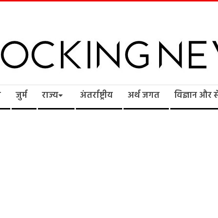
cking
ि
जुर्म
राज्य
अंतर्राष्ट्रीय
अर्थ जगत
विज्ञान और 
ws