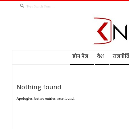
Skip
Search
to
content
Kno
Secondary
होम पेज
देश
राजनीत
Navigation
Menu
Ne
Nothing found
Apologies, but no entries were found.