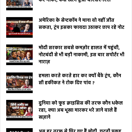
कर मौका, कैसे खत्म हुआ बीएसएनएल
अमेरिका के सेन्टकॉम ने माना वो नहीं जीत
सकता, ट्रंप इसका फायदा उठाकर छाप रहे नोट
मोदी सरकार सबसे कमज़ोर हालत में पहुंची,
नोटबंदी से भी बड़ी नाकामी, इस बार सपोर्टर भी
नाराज़
हमला करते करते हार कर क्यों बैठे ट्रंप, कौन
सी हकीकत ने रोक दिए पांव ?
दुनिया को फूड क्राइसिस की तरफ कौन धकेल
रहा, क्या अब भूखा मारकर भरे जाने वाले हैं
खज़ाने
अब हर तरफ से घिर गए हैं मोदी, छूटती पकड़