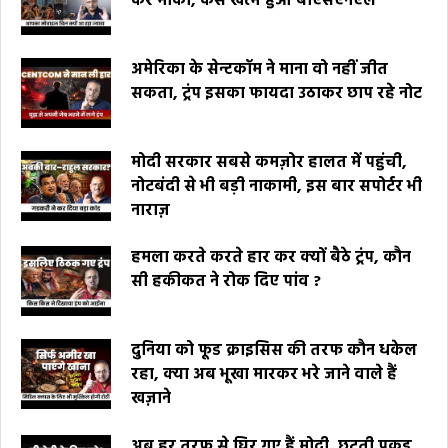
कर मौका, कैसे खत्म हुआ बीएसएनएल
अमेरिका के सेन्टकॉम ने माना वो नहीं जीत
सकता, ट्रंप इसका फायदा उठाकर छाप रहे नोट
मोदी सरकार सबसे कमज़ोर हालत में पहुंची,
नोटबंदी से भी बड़ी नाकामी, इस बार सपोर्टर भी
नाराज़
हमला करते करते हार कर क्यों बैठे ट्रंप, कौन
सी हकीकत ने रोक दिए पांव ?
दुनिया को फूड क्राइसिस की तरफ कौन धकेल
रहा, क्या अब भूखा मारकर भरे जाने वाले हैं
खज़ाने
अब हर तरफ से घिर गए हैं मोदी, छूटती पकड़