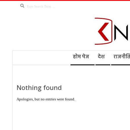
Skip
Search
to
content
Kno
Secondary
होम पेज
देश
राजनीत
Navigation
Menu
Ne
Nothing found
Apologies, but no entries were found.