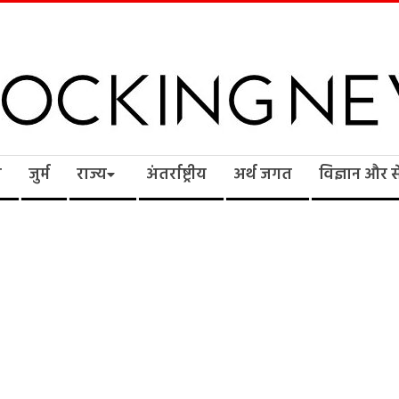
cking
ि
जुर्म
राज्य
अंतर्राष्ट्रीय
अर्थ जगत
विज्ञान और 
ws