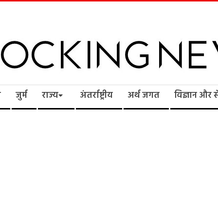
cking
ि
जुर्म
राज्य
अंतर्राष्ट्रीय
अर्थ जगत
विज्ञान और 
ws