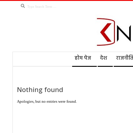
Skip
Search
to
content
Kno
Secondary
होम पेज
देश
राजनीत
Navigation
Menu
Ne
Nothing found
Apologies, but no entries were found.