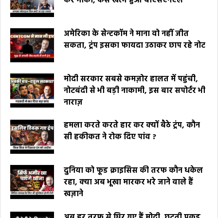
कर मौका, कैसे खत्म हुआ बीएसएनएल
अमेरिका के सेन्टकॉम ने माना वो नहीं जीत
सकता, ट्रंप इसका फायदा उठाकर छाप रहे नोट
मोदी सरकार सबसे कमज़ोर हालत में पहुंची,
नोटबंदी से भी बड़ी नाकामी, इस बार सपोर्टर भी
नाराज़
हमला करते करते हार कर क्यों बैठे ट्रंप, कौन
सी हकीकत ने रोक दिए पांव ?
दुनिया को फूड क्राइसिस की तरफ कौन धकेल
रहा, क्या अब भूखा मारकर भरे जाने वाले हैं
खज़ाने
अब हर तरफ से घिर गए हैं मोदी, छूटती पकड़